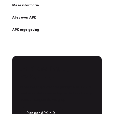
Meer informatie
Alles over APK
APK regelgeving
APK Keuring bij
Vakgarage!
Is het weer tijd voor de jaarlijkse APK? Ga
snel naar Vakgarage bij u in de buurt, en ga
zonder zorgen de weg op!
Plan een APK in