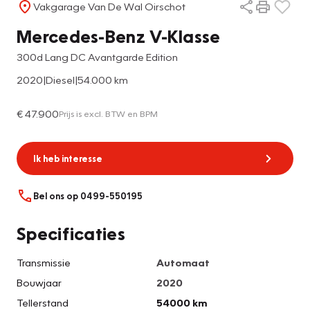
Vakgarage Van De Wal Oirschot
Mercedes-Benz V-Klasse
300d Lang DC Avantgarde Edition
2020
|
Diesel
|
54.000 km
€ 47.900
Prijs is excl. BTW en BPM
Ik heb interesse
Bel ons op 0499-550195
Specificaties
Transmissie
Automaat
Bouwjaar
2020
Tellerstand
54000 km