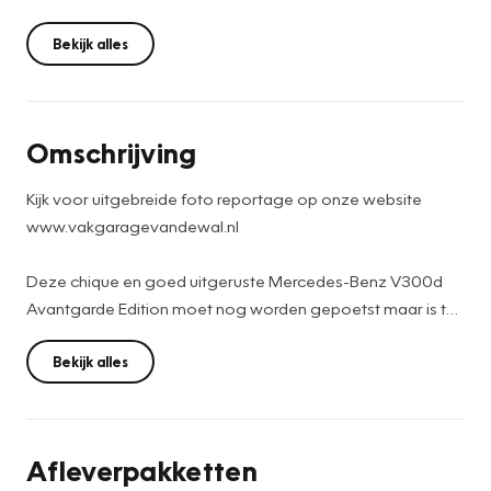
Bekijk alles
Omschrijving
Kijk voor uitgebreide foto reportage op onze website
www.vakgaragevandewal.nl
Deze chique en goed uitgeruste Mercedes-Benz V300d
Avantgarde Edition moet nog worden gepoetst maar is te
mooi om niet alvast te delen! Volledige fotoreportage
volgt zodra gepoetst. Afkomstig van de eerste eigenaar,
Bekijk alles
met unieke kilometerstand. Bent u benieuwd? Neem dan
telefonisch contact met ons op.
Afleverpakketten
De getoonde prijs is op basis van 2-persoons grijs