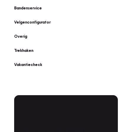
Bandenservice
Velgenconfigurator
Overig
Trekhaken
Vakantiecheck
Plan een
Werkplaatsafspraak
Is uw auto toe aan Onderhoud,