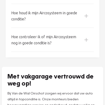
Wat houdt de Aircoservice van Vakgarage
in?
Hoe werkt het Aircosysteem van mijn
auto?
Hoe houd ik mijn Aircosysteem in goede
conditie?
Koel een erg warme auto eerst met open
ramen en deuren, zodat de meeste warmte
Hoe controleer ik of mijn Aircosysteem
kan vervliegen.
nog in goede conditie is?
Schakel de airco vijf minuten voor aankomst
uit: zo beperkt u condensvorming en