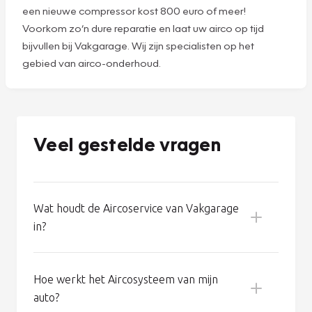
Goed airco-onderhoud voorkomt problemen. Aan een
goed werkende airco raakt u zo gewend. En dan kunt u al
gauw denken dat het systeem helemaal geen
onderhoud nodig heeft. Maar niets is minder waar: zelfs
een goed werkende airco verliest 8% tot 10%
koudemiddel per jaar. En dus wordt de koelcapaciteit van
uw auto na een paar jaar fors minder. Bovendien kan een
tekort aan koudemiddel de compressor beschadigen. En
een nieuwe compressor kost 800 euro of meer!
Voorkom zo’n dure reparatie en laat uw airco op tijd
bijvullen bij Vakgarage. Wij zijn specialisten op het
gebied van airco-onderhoud.
Veel gestelde vragen