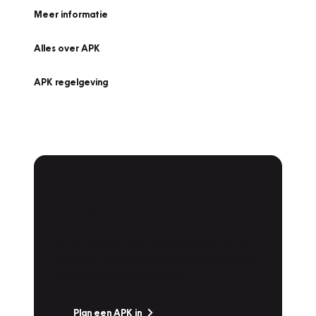
Meer informatie
Alles over APK
APK regelgeving
APK Keuring bij
Vakgarage!
Is het weer tijd voor de jaarlijkse APK? Ga
snel naar Vakgarage bij u in de buurt, en ga
zonder zorgen de weg op!
Plan een APK in