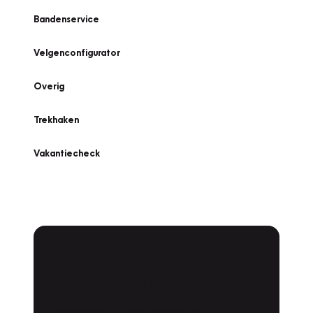
Bandenservice
Velgenconfigurator
Overig
Trekhaken
Vakantiecheck
Plan een
Werkplaatsafspraak
Is uw auto toe aan Onderhoud,