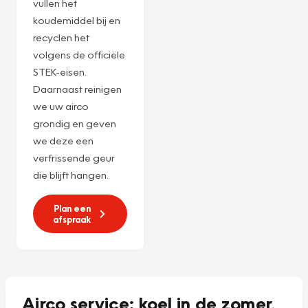
Servicebeurt
r1234yf
Ervaar de ultieme
verwennerij voor
uw airco met onze
Combi-servicebeurt
voor
€ 225,-***
! We
vullen het
koudemiddel bij en
recyclen het
volgens de officiële
STEK-eisen.
Daarnaast reinigen
we uw airco
grondig en geven
we deze een
verfrissende geur