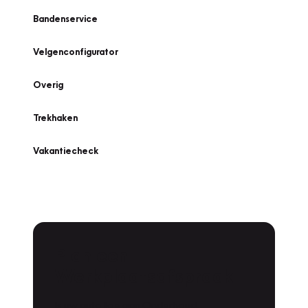
Bandenservice
Velgenconfigurator
Overig
Trekhaken
Vakantiecheck
Plan een
Werkplaatsafspraak
Is uw auto toe aan Onderhoud,