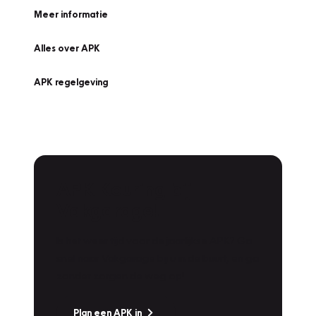
Meer informatie
Alles over APK
APK regelgeving
APK Keuring bij
Vakgarage!
Is het weer tijd voor de jaarlijkse APK? Ga
snel naar Vakgarage bij u in de buurt, en ga
zonder zorgen de weg op!
Plan een APK in