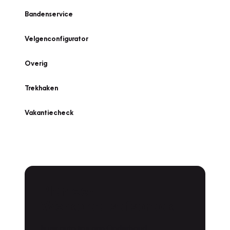
Bandenservice
Velgenconfigurator
Overig
Trekhaken
Vakantiecheck
Plan een
Werkplaatsafspraak
Is uw auto toe aan Onderhoud,