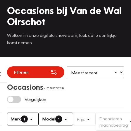
Occasions bij Van de Wal
Oirschot
Welkom in onze digitale showroom, leuk dat u een kijkje
komt nemen.
Filteren
Occasions
2 resultaten
Vergelijken
Financieren
Merk
Model
Prijs
1
1
maandbedrag