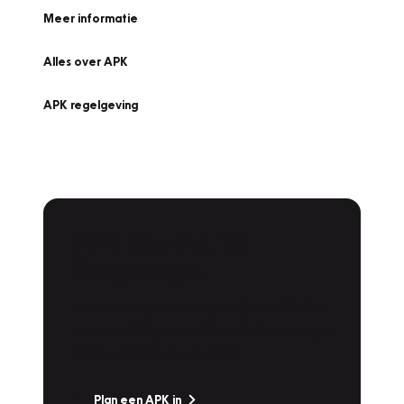
Meer informatie
Alles over APK
APK regelgeving
APK Keuring bij
Vakgarage!
Is het weer tijd voor de jaarlijkse APK? Ga
snel naar Vakgarage bij u in de buurt, en ga
zonder zorgen de weg op!
Plan een APK in