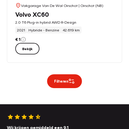
Vakgarage Van De Wal Oirschot
| Oirschot (NB)
Volvo XC60
2.0 T6 Plug-in hybrid AWD R-Design
2021
Hybride - Benzine
42.619 km
€ 1
Bekijk
Filteren
Wij krijgen gemiddeld een 9.1