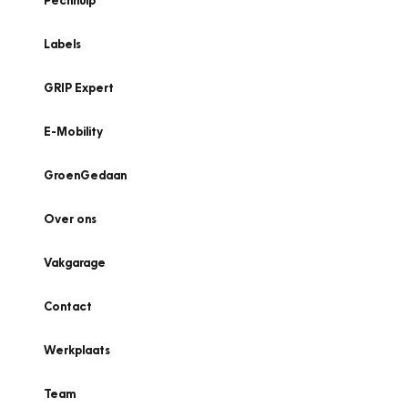
Pechhulp
Labels
GRIP Expert
E-Mobility
GroenGedaan
Over ons
Vakgarage
Contact
Werkplaats
Team