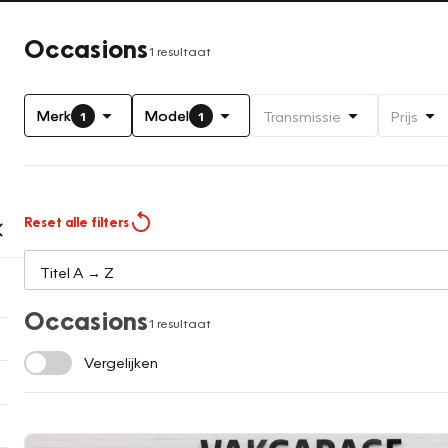
Occasions
1 resultaat
Merk
Model
Transmissie
Prijs
1
1
Reset alle filters
Occasions
1 resultaat
Vergelijken