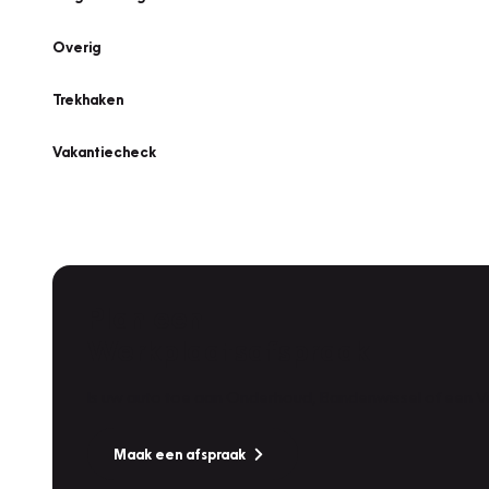
Overig
Trekhaken
Vakantiecheck
Plan een
Werkplaatsafspraak
Is uw auto toe aan Onderhoud, Bandenwissel of een Va
Maak een afspraak