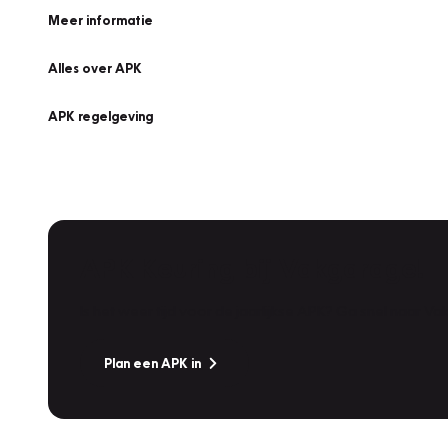
Meer informatie
Alles over APK
APK regelgeving
APK Keuring bij Vakgarage!
Is het weer tijd voor de jaarlijkse APK? Ga snel naar V
Plan een APK in