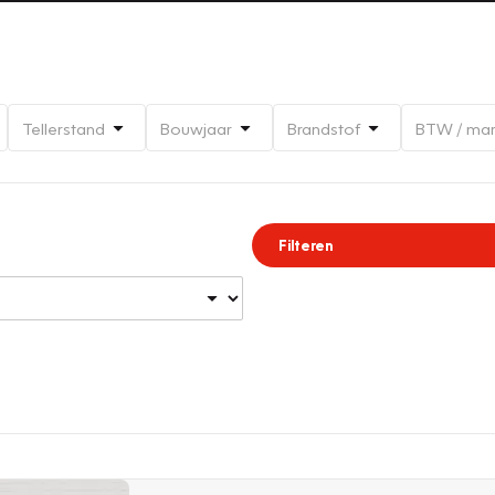
Tellerstand
Bouwjaar
Brandstof
BTW / ma
Filteren