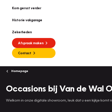
Kom gerust verder
Historie vakgarage
Zekerheden
Afspraak maken
Contact
Homepage
Occasions bij Van de Wal O
Welkom in onze digitale showroom, leuk dat u een kijkje komt