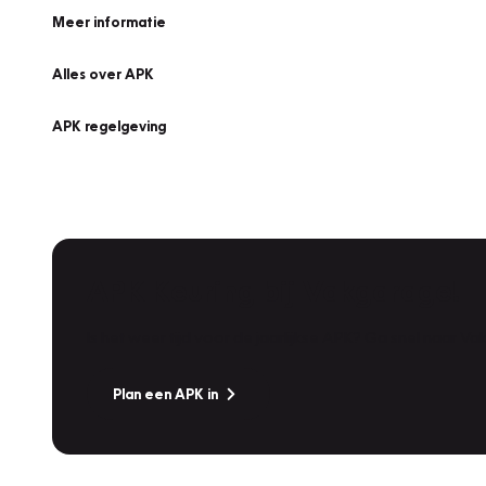
Meer informatie
Alles over APK
APK regelgeving
APK Keuring bij Vakgarage!
Is het weer tijd voor de jaarlijkse APK? Ga snel naar V
Plan een APK in