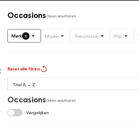
Occasions
Geen resultaten
Merk
Model
Transmissie
Prijs
1
Reset alle filters
Occasions
Geen resultaten
Vergelijken