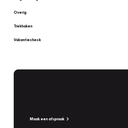
Overig
Trekhaken
Vakantiecheck
Plan een
Werkplaatsafspraak
Is uw auto toe aan Onderhoud, Bandenwissel of een Va
Maak een afspraak