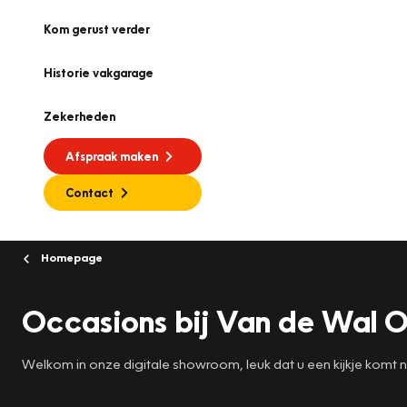
Kom gerust verder
Historie vakgarage
Zekerheden
Afspraak maken
Contact
Homepage
Occasions bij Van de Wal O
Welkom in onze digitale showroom, leuk dat u een kijkje komt