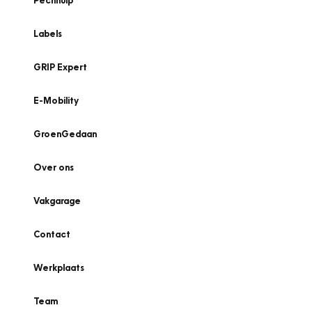
Pechhulp
Labels
GRIP Expert
E-Mobility
GroenGedaan
Over ons
Vakgarage
Contact
Werkplaats
Team