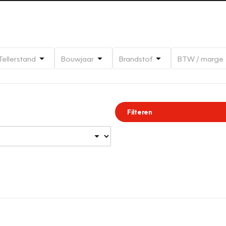
Tellerstand
Bouwjaar
Brandstof
BTW / marge
Filteren