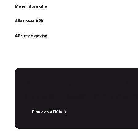
Meer informatie
Alles over APK
APK regelgeving
APK Keuring bij Vakgarage!
Is het weer tijd voor de jaarlijkse APK? Ga snel naar V
Plan een APK in