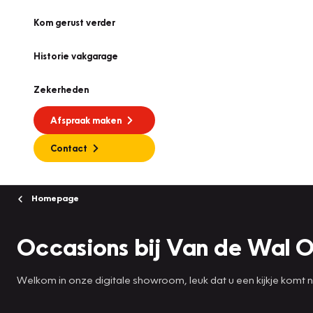
Kom gerust verder
Historie vakgarage
Zekerheden
Afspraak maken
Contact
Homepage
Occasions bij Van de Wal O
Welkom in onze digitale showroom, leuk dat u een kijkje komt