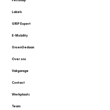
Pechhulp
Labels
GRIP Expert
E-Mobility
GroenGedaan
Over ons
Vakgarage
Contact
Werkplaats
Team