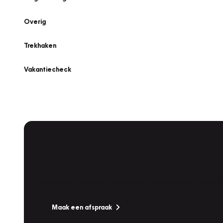
Overig
Trekhaken
Vakantiecheck
Plan een
Werkplaatsafspraak
Is uw auto toe aan Onderhoud, Bandenwissel of een Va
Maak een afspraak