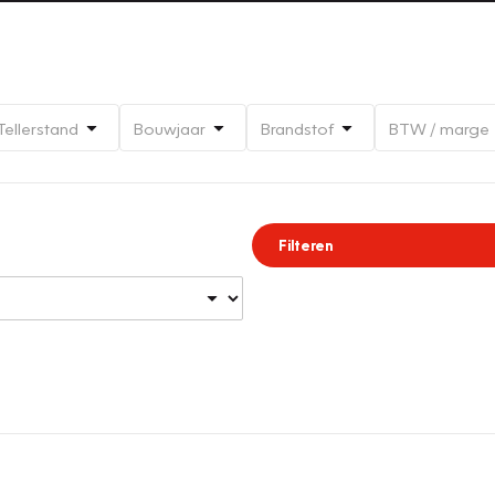
Tellerstand
Bouwjaar
Brandstof
BTW / marge
Filteren