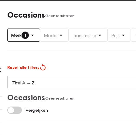
Occasions
Geen resultaten
Merk
Model
Transmissie
Prijs
1
Reset alle filters
Occasions
Geen resultaten
Vergelijken