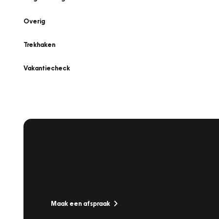
Overig
Trekhaken
Vakantiecheck
Plan een
Werkplaatsafspraak
Is uw auto toe aan Onderhoud, Bandenwissel of een Va
Maak een afspraak