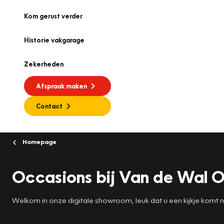
Kom gerust verder
Historie vakgarage
Zekerheden
Afspraak maken
Contact
Homepage
Occasions bij Van de Wal O
Welkom in onze digitale showroom, leuk dat u een kijkje komt