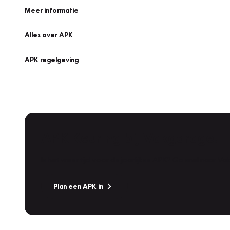
Meer informatie
Alles over APK
APK regelgeving
APK Keuring bij Vakgarage!
Is het weer tijd voor de jaarlijkse APK? Ga snel naar V
Plan een APK in