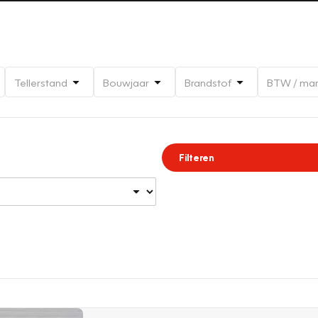
Tellerstand
Bouwjaar
Brandstof
BTW / ma
Filteren