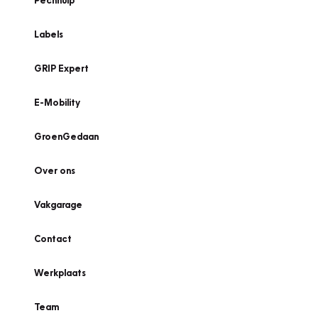
Pechhulp
Labels
GRIP Expert
E-Mobility
GroenGedaan
Over ons
Vakgarage
Contact
Werkplaats
Team