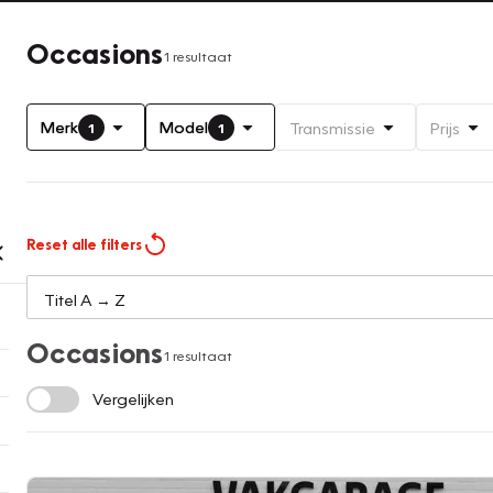
Occasions
1 resultaat
Merk
Model
Transmissie
Prijs
1
1
Reset alle filters
Occasions
1 resultaat
Vergelijken