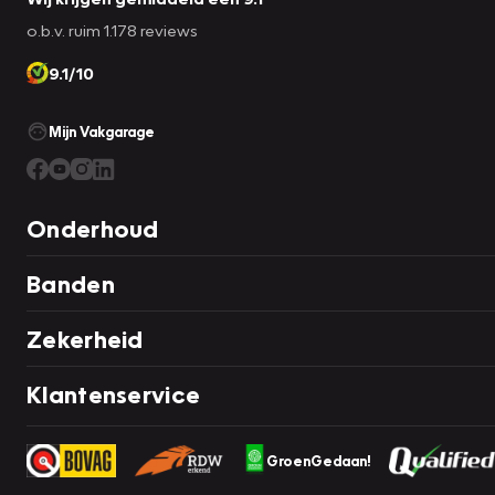
o.b.v. ruim 1.178 reviews
9.1/10
Mijn Vakgarage
Onderhoud
Banden
Zekerheid
Klantenservice
GroenGedaan!