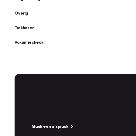
Overig
Trekhaken
Vakantiecheck
Plan een
Werkplaatsafspraak
Is uw auto toe aan Onderhoud, Bandenwissel of een Va
Maak een afspraak