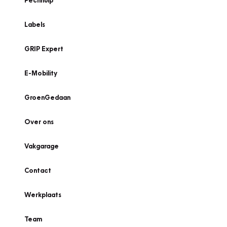
Pechhulp
Labels
GRIP Expert
E-Mobility
GroenGedaan
Over ons
Vakgarage
Contact
Werkplaats
Team