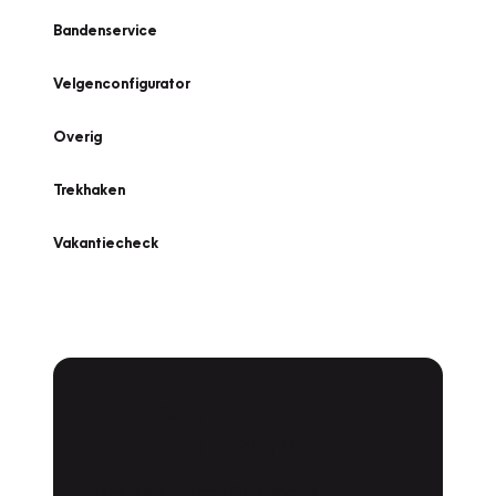
Bandenservice
Velgenconfigurator
Overig
Trekhaken
Vakantiecheck
Plan een
Werkplaatsafspraak
Is uw auto toe aan Onderhoud,