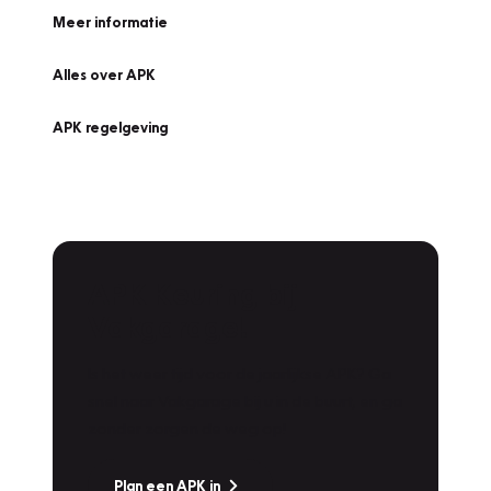
Meer informatie
Alles over APK
APK regelgeving
APK Keuring bij
Vakgarage!
Is het weer tijd voor de jaarlijkse APK? Ga
snel naar Vakgarage bij u in de buurt, en ga
zonder zorgen de weg op!
Plan een APK in