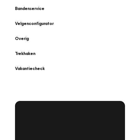
Bandenservice
Velgenconfigurator
Overig
Trekhaken
Vakantiecheck
Plan een
Werkplaatsafspraak
Is uw auto toe aan Onderhoud,