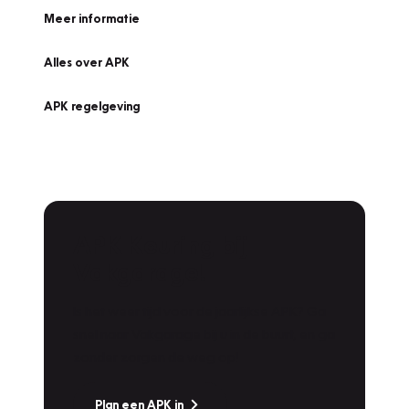
Meer informatie
Alles over APK
APK regelgeving
APK Keuring bij
Vakgarage!
Is het weer tijd voor de jaarlijkse APK? Ga
snel naar Vakgarage bij u in de buurt, en ga
zonder zorgen de weg op!
Plan een APK in