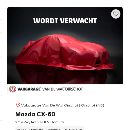
Vakgarage Van De Wal Oirschot
| Oirschot (NB)
Mazda CX-60
2.5 e-SkyActiv PHEV Homura
2023
Hybride - Benzine
79.000 km