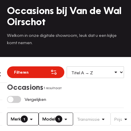
Occasions bij Van de Wal
Oirschot
Welkom in onze digitale showroom, leuk dat u een kijkje
komt nemen.
Filteren
Occasions
1 resultaat
Vergelijken
Merk
Model
Transmissie
Prijs
1
1