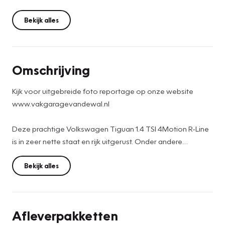
Bekijk alles
Omschrijving
Kijk voor uitgebreide foto reportage op onze website
www.vakgaragevandewal.nl
Deze prachtige Volkswagen Tiguan 1.4 TSI 4Motion R-Line
is in zeer nette staat en rijk uitgerust. Onder andere
voorzien van een panoramisch schuif-/kanteldak, lederen
bekleding met memory stoel, rondomzicht camera,
Bekijk alles
afneembare trekhaak en nog veel meer. Bent u benieuwd?
Neem dan telefonisch contact met ons op voor een
bezichtiging.
Afleverpakketten