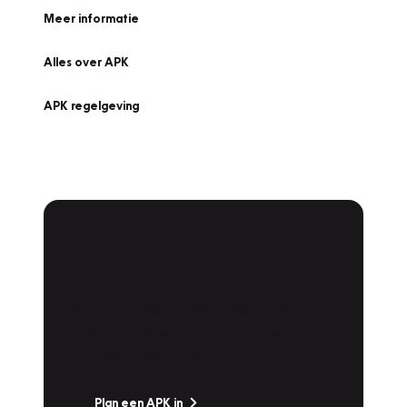
Meer informatie
Alles over APK
APK regelgeving
APK Keuring bij
Vakgarage!
Is het weer tijd voor de jaarlijkse APK? Ga
snel naar Vakgarage bij u in de buurt, en ga
zonder zorgen de weg op!
Plan een APK in