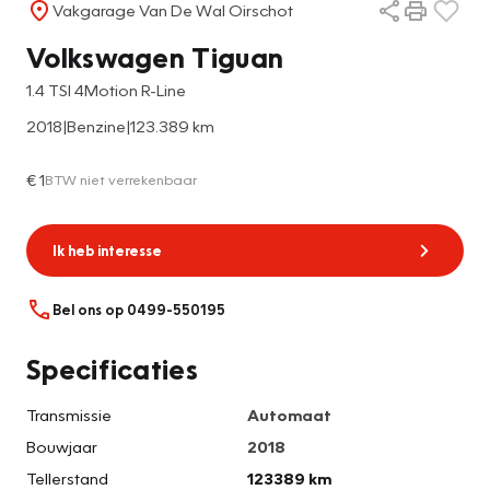
Vakgarage Van De Wal Oirschot
Volkswagen Tiguan
1.4 TSI 4Motion R-Line
2018
|
Benzine
|
123.389 km
€ 1
BTW niet verrekenbaar
Ik heb interesse
Bel ons op 0499-550195
Specificaties
Transmissie
Automaat
Bouwjaar
2018
Tellerstand
123389 km