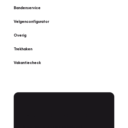
Bandenservice
Velgenconfigurator
Overig
Trekhaken
Vakantiecheck
Plan een
Werkplaatsafspraak
Is uw auto toe aan Onderhoud,