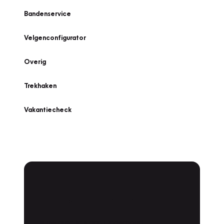
Bandenservice
Velgenconfigurator
Overig
Trekhaken
Vakantiecheck
Plan een
Werkplaatsafspraak
Is uw auto toe aan Onderhoud,