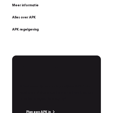
Meer informatie
Alles over APK
APK regelgeving
APK Keuring bij
Vakgarage!
Is het weer tijd voor de jaarlijkse APK? Ga
snel naar Vakgarage bij u in de buurt, en ga
zonder zorgen de weg op!
Plan een APK in